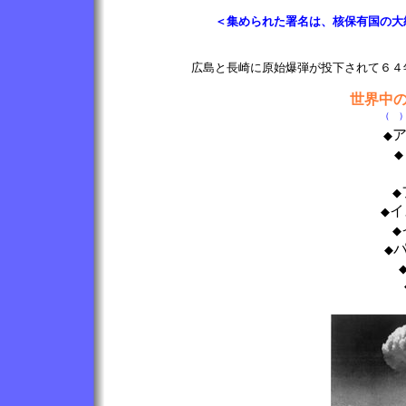
＜集められた署名は、核保有国の大
広島と長崎に原始爆弾が投下されて６４
世界中
（ 
ア
◆
◆
◆
イ
◆
◆
パ
◆