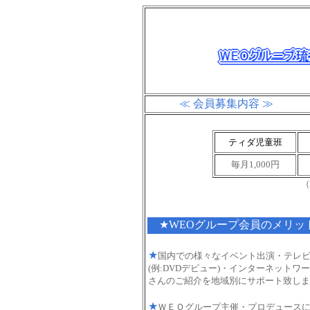
≪ 会員募集内容 ≫
ティダ児童班
毎月1,000円
（
★WEOグループ会員のメリッ
★
国内での様々なイベント出演・テレ
(例:DVDデビュー)・インターネット
さんのご紹介を地域別にサポート致しま
★
ＷＥＯグループ主催・プロデュース