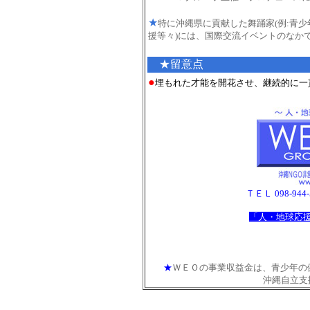
★
特に沖縄県に貢献した舞踊家(例:青
援等々)には、国際交流イベントのなか
★留意点
●
埋もれた才能を開花させ、継続的に一
ＴＥＬ 098-944-57
「人・地球応
★
ＷＥＯの事業収益金は、青少年の
沖縄自立支